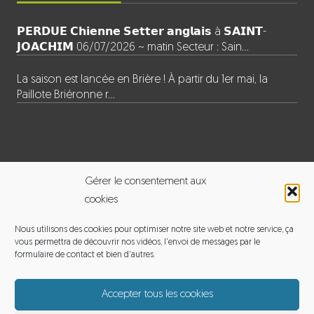
𝗣𝗘𝗥𝗗𝗨𝗘 𝗖𝗵𝗶𝗲𝗻𝗻𝗲 𝗦𝗲𝘁𝘁𝗲𝗿 𝗮𝗻𝗴𝗹𝗮𝗶𝘀 à 𝗦𝗔𝗜𝗡𝗧-
𝗝𝗢𝗔𝗖𝗛𝗜𝗠 06/07/2026 ~ matin Secteur : Sain…
La saison est lancée en Brière ! À partir du 1er mai, la
Paillote Briéronne r…
INFORMATIONS
Gérer le consentement aux
cookies
BALADE EN BRIERE
Nous utilisons des cookies pour optimiser notre site web et notre service, ça
vous permettra de découvrir nos vidéos, l'envoi de messages par le
Adresse : 120 le pouet, 44720 Saint-Joachim
formulaire de contact et bien d'autres.
Email :
michelmoyon2@gmail.com
Accepter tous les cookies
Téléphone : 06 60 12 65 01