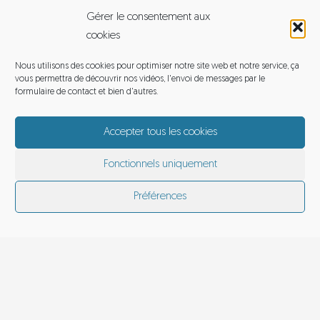
Gérer le consentement aux
Cliquez ici, pour accepter les cookies afin
cookies
d'activer ce contenu
Nous utilisons des cookies pour optimiser notre site web et notre service, ça
vous permettra de découvrir nos vidéos, l'envoi de messages par le
formulaire de contact et bien d'autres.
Accepter tous les cookies
Fonctionnels uniquement
Balade en Briere
Préférences
CONTACTEZ-NOUS