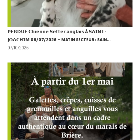
𝗣𝗘𝗥𝗗𝗨𝗘 𝗖𝗵𝗶𝗲𝗻𝗻𝗲 𝗦𝗲𝘁𝘁𝗲𝗿 𝗮𝗻𝗴𝗹𝗮𝗶𝘀 À 𝗦𝗔𝗜𝗡𝗧-
𝗝𝗢𝗔𝗖𝗛𝗜𝗠 06/07/2026 ~ MATIN SECTEUR : SAIN…
07/10/2026