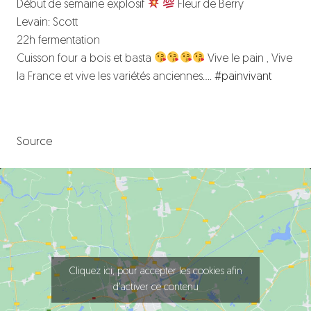
Début de semaine explosif
Fleur de Berry
Levain: Scott
22h fermentation
Cuisson four a bois et basta
Vive le pain , Vive
la France et vive les variétés anciennes….
#painvivant
Source
Cliquez ici, pour accepter les cookies afin
d'activer ce contenu