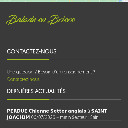
Balade en Briere
CONTACTEZ-NOUS
Une question ? Besoin d’un renseignement ?
Contactez-nous !
DERNIÈRES ACTUALITÉS
𝗣𝗘𝗥𝗗𝗨𝗘 𝗖𝗵𝗶𝗲𝗻𝗻𝗲 𝗦𝗲𝘁𝘁𝗲𝗿 𝗮𝗻𝗴𝗹𝗮𝗶𝘀 à 𝗦𝗔𝗜𝗡𝗧-
𝗝𝗢𝗔𝗖𝗛𝗜𝗠 06/07/2026 ~ matin Secteur : Sain…