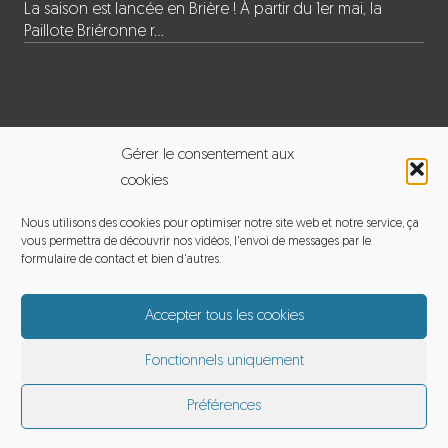
La saison est lancée en Brière ! À partir du 1er mai, la
Paillote Briéronne r…
INFORMATIONS
Gérer le consentement aux
cookies
BALADE EN BRIERE
Nous utilisons des cookies pour optimiser notre site web et notre service, ça
vous permettra de découvrir nos vidéos, l'envoi de messages par le
Adresse : 120 le pouet, 44720 Saint-Joachim
formulaire de contact et bien d'autres.
Email :
michelmoyon2@gmail.com
Accepter tous les cookies
Téléphone : 06 60 12 65 01
Fonctionnels uniquement
Préférences
Balade en Brière
Mentions légales
© by eDovel.com