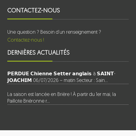
CONTACTEZ-NOUS
Une question ? Besoin d’un renseignement ?
Contactez-nous !
DERNIÈRES ACTUALITÉS
𝗣𝗘𝗥𝗗𝗨𝗘 𝗖𝗵𝗶𝗲𝗻𝗻𝗲 𝗦𝗲𝘁𝘁𝗲𝗿 𝗮𝗻𝗴𝗹𝗮𝗶𝘀 à 𝗦𝗔𝗜𝗡𝗧-
𝗝𝗢𝗔𝗖𝗛𝗜𝗠 06/07/2026 ~ matin Secteur : Sain…
La saison est lancée en Brière ! À partir du 1er mai, la
Paillote Briéronne r…
INFORMATIONS