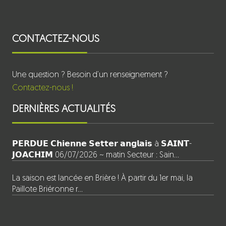
CONTACTEZ-NOUS
Une question ? Besoin d’un renseignement ?
Contactez-nous !
DERNIÈRES ACTUALITÉS
𝗣𝗘𝗥𝗗𝗨𝗘 𝗖𝗵𝗶𝗲𝗻𝗻𝗲 𝗦𝗲𝘁𝘁𝗲𝗿 𝗮𝗻𝗴𝗹𝗮𝗶𝘀 à 𝗦𝗔𝗜𝗡𝗧-
𝗝𝗢𝗔𝗖𝗛𝗜𝗠 06/07/2026 ~ matin Secteur : Sain…
La saison est lancée en Brière ! À partir du 1er mai, la
Paillote Briéronne r…