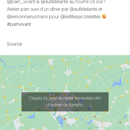
@pain_vivant & @aufildelante au fournil ce soir !
Atelier pain suivi d’un dîner par @aufildelante et
@lemonnieryohann pour @lesfillesacotelettes
#painvivant
Source
Cliquez ici, pour accepter les cookies afin
d'activer ce contenu