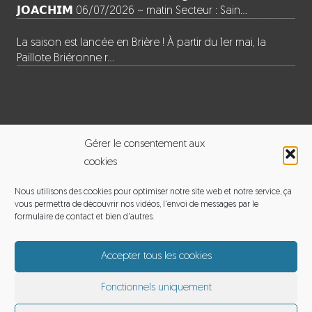
𝗝𝗢𝗔𝗖𝗛𝗜𝗠 06/07/2026 ~ matin Secteur : Sain…
La saison est lancée en Brière ! À partir du 1er mai, la
Paillote Briéronne r…
INFORMATIONS
Gérer le consentement aux
cookies
BALADE EN BRIERE
Nous utilisons des cookies pour optimiser notre site web et notre service, ça
vous permettra de découvrir nos vidéos, l'envoi de messages par le
Adresse : 120 le pouet, 44720 Saint-Joachim
formulaire de contact et bien d'autres.
Email :
michelmoyon2@gmail.com
Accepter tous les cookies
Téléphone : 06 60 12 65 01
Fonctionnels uniquement