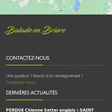
Balade en Briere
CONTACTEZ-NOUS
Une question ? Besoin d’un renseignement ?
Contactez-nous !
DERNIÈRES ACTUALITÉS
𝗣𝗘𝗥𝗗𝗨𝗘 𝗖𝗵𝗶𝗲𝗻𝗻𝗲 𝗦𝗲𝘁𝘁𝗲𝗿 𝗮𝗻𝗴𝗹𝗮𝗶𝘀 à 𝗦𝗔𝗜𝗡𝗧-