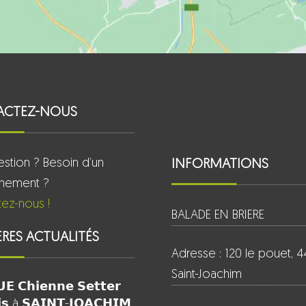
ACTEZ-NOUS
stion ? Besoin d’un
INFORMATIONS
gnement ?
ez-nous !
BALADE EN BRIERE
ÈRES ACTUALITÉS
Adresse : 120 le pouet, 
Saint-Joachim
𝗘 𝗖𝗵𝗶𝗲𝗻𝗻𝗲 𝗦𝗲𝘁𝘁𝗲𝗿
𝗶𝘀 à 𝗦𝗔𝗜𝗡𝗧-𝗝𝗢𝗔𝗖𝗛𝗜𝗠