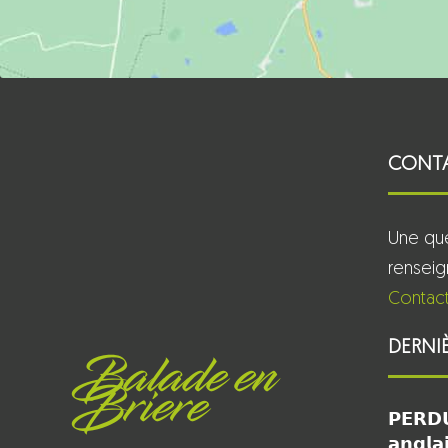
CONT
Une que
rensei
Contact
DERNI
Balade en
Briere
𝗣𝗘𝗥𝗗𝗨
𝗮𝗻𝗴𝗹𝗮