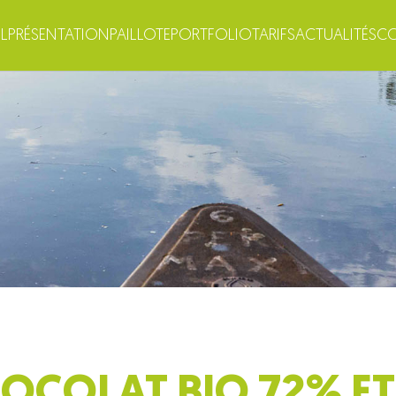
L
PRÉSENTATION
PAILLOTE
PORTFOLIO
TARIFS
ACTUALITÉS
C
COLAT BIO 72% ET 