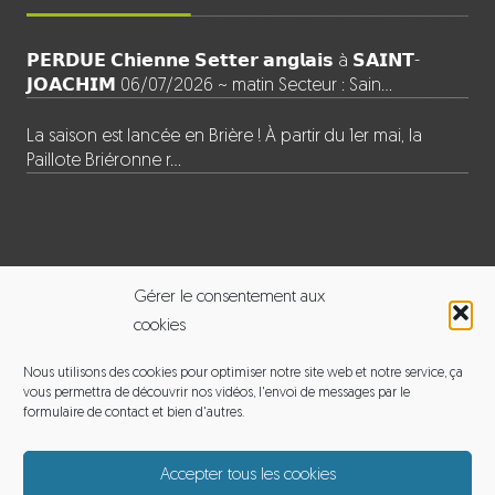
𝗣𝗘𝗥𝗗𝗨𝗘 𝗖𝗵𝗶𝗲𝗻𝗻𝗲 𝗦𝗲𝘁𝘁𝗲𝗿 𝗮𝗻𝗴𝗹𝗮𝗶𝘀 à 𝗦𝗔𝗜𝗡𝗧-
𝗝𝗢𝗔𝗖𝗛𝗜𝗠 06/07/2026 ~ matin Secteur : Sain…
La saison est lancée en Brière ! À partir du 1er mai, la
Paillote Briéronne r…
INFORMATIONS
Gérer le consentement aux
cookies
BALADE EN BRIERE
Nous utilisons des cookies pour optimiser notre site web et notre service, ça
vous permettra de découvrir nos vidéos, l'envoi de messages par le
Adresse : 120 le pouet, 44720 Saint-Joachim
formulaire de contact et bien d'autres.
Email :
michelmoyon2@gmail.com
Accepter tous les cookies