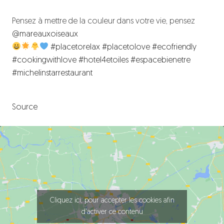
Pensez à mettre de la couleur dans votre vie, pensez
@mareauxoiseaux
#placetorelax
#placetolove
#ecofriendly
#cookingwithlove
#hotel4etoiles
#espacebienetre
#michelinstarrestaurant
Source
Cliquez ici, pour accepter les cookies afin
d'activer ce contenu