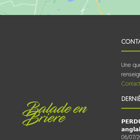
CONT
Une que
rensei
Contact
DERNI
Balade en
Briere
𝗣𝗘𝗥𝗗𝗨
𝗮𝗻𝗴𝗹𝗮
06/07/2