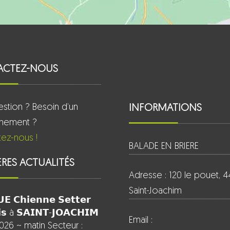
ACTEZ-NOUS
stion ? Besoin d’un
INFORMATIONS
gnement ?
ez-nous !
BALADE EN BRIERE
ÈRES ACTUALITÉS
Adresse : 120 le pouet, 
Saint-Joachim
𝗘 𝗖𝗵𝗶𝗲𝗻𝗻𝗲 𝗦𝗲𝘁𝘁𝗲𝗿
𝗶𝘀 à 𝗦𝗔𝗜𝗡𝗧-𝗝𝗢𝗔𝗖𝗛𝗜𝗠
Email :
026 ~ matin Secteur :