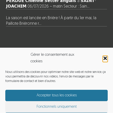
𝗣𝗘𝗥𝗗𝗨𝗘 𝗖𝗵𝗶𝗲𝗻𝗻𝗲 𝗦𝗲𝘁𝘁𝗲𝗿 𝗮𝗻𝗴𝗹𝗮𝗶𝘀 à 𝗦𝗔𝗜𝗡𝗧-
𝗝𝗢𝗔𝗖𝗛𝗜𝗠 06/07/2026 ~ matin Secteur : Sain…
La saison est lancée en Brière ! À partir du 1er mai, la
Paillote Briéronne r…
INFORMATIONS
Gérer le consentement aux
cookies
BALADE EN BRIERE
Nous utilisons des cookies pour optimiser notre site web et notre service, ça
vous permettra de découvrir nos vidéos, l'envoi de messages par le
Adresse : 120 le pouet, 44720 Saint-Joachim
formulaire de contact et bien d'autres.
Email :
michelmoyon2@gmail.com
Accepter tous les cookies
Téléphone : 06 60 12 65 01
Fonctionnels uniquement