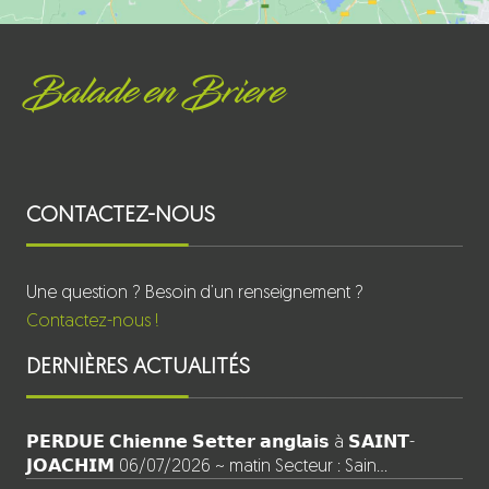
Balade en Briere
CONTACTEZ-NOUS
Une question ? Besoin d’un renseignement ?
Contactez-nous !
DERNIÈRES ACTUALITÉS
𝗣𝗘𝗥𝗗𝗨𝗘 𝗖𝗵𝗶𝗲𝗻𝗻𝗲 𝗦𝗲𝘁𝘁𝗲𝗿 𝗮𝗻𝗴𝗹𝗮𝗶𝘀 à 𝗦𝗔𝗜𝗡𝗧-
𝗝𝗢𝗔𝗖𝗛𝗜𝗠 06/07/2026 ~ matin Secteur : Sain…