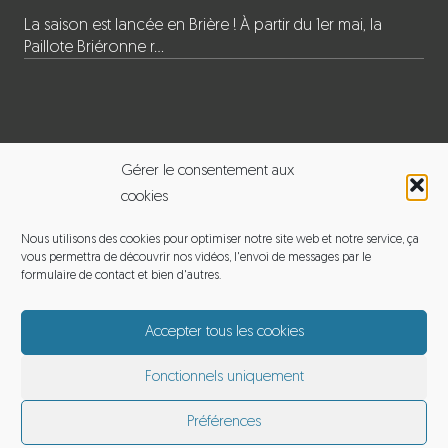
La saison est lancée en Brière ! À partir du 1er mai, la
Paillote Briéronne r…
INFORMATIONS
Gérer le consentement aux
cookies
BALADE EN BRIERE
Nous utilisons des cookies pour optimiser notre site web et notre service, ça
vous permettra de découvrir nos vidéos, l'envoi de messages par le
Adresse : 120 le pouet, 44720 Saint-Joachim
formulaire de contact et bien d'autres.
Email :
michelmoyon2@gmail.com
Accepter tous les cookies
Téléphone : 06 60 12 65 01
Fonctionnels uniquement
Préférences
Balade en Brière
Mentions légales
© by eDovel.com