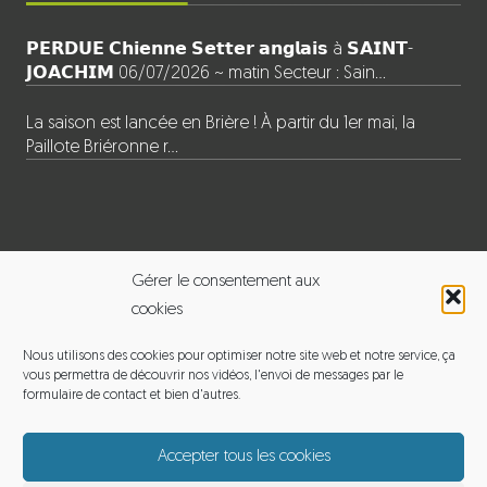
𝗣𝗘𝗥𝗗𝗨𝗘 𝗖𝗵𝗶𝗲𝗻𝗻𝗲 𝗦𝗲𝘁𝘁𝗲𝗿 𝗮𝗻𝗴𝗹𝗮𝗶𝘀 à 𝗦𝗔𝗜𝗡𝗧-
𝗝𝗢𝗔𝗖𝗛𝗜𝗠 06/07/2026 ~ matin Secteur : Sain…
La saison est lancée en Brière ! À partir du 1er mai, la
Paillote Briéronne r…
INFORMATIONS
Gérer le consentement aux
cookies
BALADE EN BRIERE
Nous utilisons des cookies pour optimiser notre site web et notre service, ça
vous permettra de découvrir nos vidéos, l'envoi de messages par le
Adresse : 120 le pouet, 44720 Saint-Joachim
formulaire de contact et bien d'autres.
Email :
michelmoyon2@gmail.com
Accepter tous les cookies
Téléphone : 06 60 12 65 01