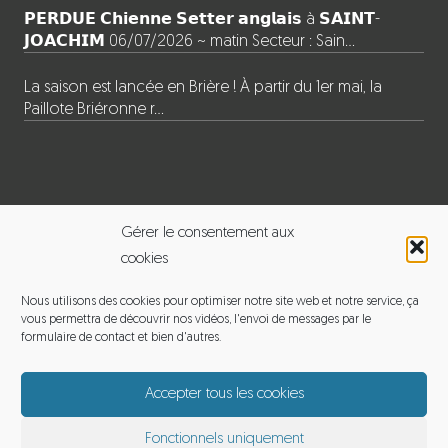
𝗣𝗘𝗥𝗗𝗨𝗘 𝗖𝗵𝗶𝗲𝗻𝗻𝗲 𝗦𝗲𝘁𝘁𝗲𝗿 𝗮𝗻𝗴𝗹𝗮𝗶𝘀 à 𝗦𝗔𝗜𝗡𝗧-
𝗝𝗢𝗔𝗖𝗛𝗜𝗠 06/07/2026 ~ matin Secteur : Sain…
La saison est lancée en Brière ! À partir du 1er mai, la
Paillote Briéronne r…
INFORMATIONS
Gérer le consentement aux
cookies
BALADE EN BRIERE
Nous utilisons des cookies pour optimiser notre site web et notre service, ça
vous permettra de découvrir nos vidéos, l'envoi de messages par le
Adresse : 120 le pouet, 44720 Saint-Joachim
formulaire de contact et bien d'autres.
Email :
michelmoyon2@gmail.com
Accepter tous les cookies
Téléphone : 06 60 12 65 01
Fonctionnels uniquement