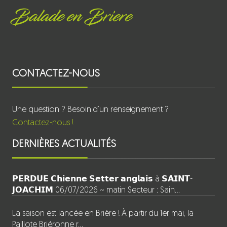
Balade en Briere
CONTACTEZ-NOUS
Une question ? Besoin d’un renseignement ?
Contactez-nous !
DERNIÈRES ACTUALITÉS
𝗣𝗘𝗥𝗗𝗨𝗘 𝗖𝗵𝗶𝗲𝗻𝗻𝗲 𝗦𝗲𝘁𝘁𝗲𝗿 𝗮𝗻𝗴𝗹𝗮𝗶𝘀 à 𝗦𝗔𝗜𝗡𝗧-
𝗝𝗢𝗔𝗖𝗛𝗜𝗠 06/07/2026 ~ matin Secteur : Sain…
La saison est lancée en Brière ! À partir du 1er mai, la
Paillote Briéronne r…